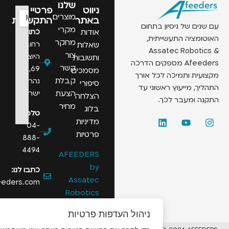
שלנו
ניווט
פרטיי
מוצרים
באתר
התקשרות
 של ניסיון בתחום
מקרי
אודות
כתובת:
יה התעשייתית,
מחקר
רחוב
שאלות
Assatec Robo
צור
היוצרים
ותשובות
Afeeders מספקים הדרכה
קשר
69,
מסמכים
 ותמיכה לכל אורך
קבלת
נהריה,
סיפורי
 מייעוץ ראשוני עד
הצעת
ישראל
הצלחה
ומעבר לכך.
מחיר
בלוג
טלפון:
מדיניות
04-
פרטיות
888-
4494
AFEEDERS
by
כתבו לנו:
Assatec
info@afeeders.com
Robotics
ניהול העדפות פרטיות