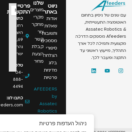
שלנו
ניווט
פרטיי
מוצרים
באתר
התקשרות
 של ניסיון בתחום
מקרי
אודות
כתובת:
יה התעשייתית,
מחקר
רחוב
שאלות
Assatec Robo
צור
היוצרים
ותשובות
Afeeders מספקים הדרכה
קשר
69,
מסמכים
 ותמיכה לכל אורך
קבלת
נהריה,
סיפורי
 מייעוץ ראשוני עד
הצעת
ישראל
הצלחה
ומעבר לכך.
מחיר
בלוג
טלפון:
מדיניות
04-
פרטיות
888-
4494
AFEEDERS
by
כתבו לנו:
Assatec
info@afeeders.com
Robotics
ניהול העדפות פרטיות