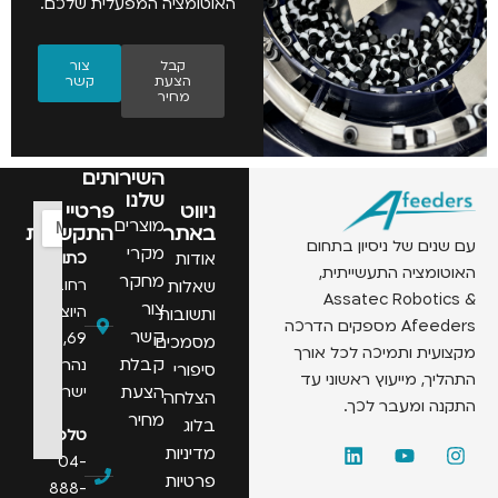
האוטומציה המפעלית שלכם.
קבל
צור
הצעת
קשר
מחיר
השירותים
שלנו
ניווט
פרטיי
מוצרים
באתר
התקשרות
 של ניסיון בתחום
מקרי
אודות
כתובת:
יה התעשייתית,
מחקר
רחוב
שאלות
Assatec Robo
צור
היוצרים
ותשובות
Afeeders מספקים הדרכה
קשר
69,
מסמכים
 ותמיכה לכל אורך
קבלת
נהריה,
סיפורי
 מייעוץ ראשוני עד
הצעת
ישראל
הצלחה
ומעבר לכך.
מחיר
בלוג
טלפון:
מדיניות
04-
פרטיות
888-