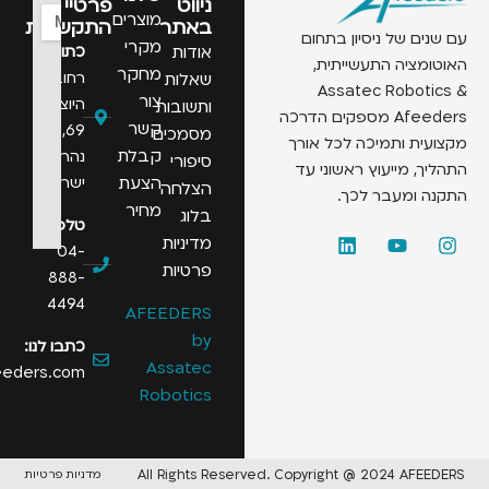
ניווט
פרטיי
מוצרים
באתר
התקשרות
 של ניסיון בתחום
מקרי
אודות
כתובת:
יה התעשייתית,
מחקר
רחוב
שאלות
Assatec Robo
צור
היוצרים
ותשובות
Afeeders מספקים הדרכה
קשר
69,
מסמכים
 ותמיכה לכל אורך
קבלת
נהריה,
סיפורי
 מייעוץ ראשוני עד
הצעת
ישראל
הצלחה
ומעבר לכך.
מחיר
בלוג
טלפון:
מדיניות
04-
פרטיות
888-
4494
AFEEDERS
by
כתבו לנו:
Assatec
info@afeeders.com
Robotics
All Rights Reserved. Copyright @ 2024 A
מדניות פרטיות