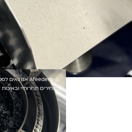
ב-Afeeders אנו
במחירים תחרותיי ובאיכות 