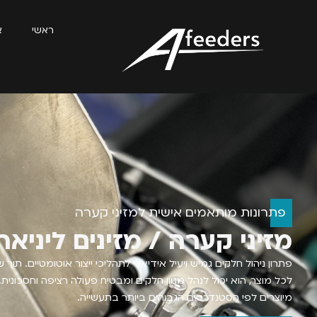
כתובת:
רחוב היוצרים 69, נהריה, ישראל
טלפון:
04-888-4494
כתבו לנו:
info@afeeders.com
ראשי
א
פתרונות מותאמים אישית למזיני קערה
מזיני קערה / מזינים ליניאר
פתרון ניהול חלקים גמיש ויעיל אידיאלי לתהליכי ייצור אוטומטיים. תוך 
לכל מוצר, הוא יכול לנהל מגוון חלקים ומבטיח פעולה רציפה וחסכונית
מיוצרים לפי הסטנדרטים הגבוהים ביותר בתעשייה.