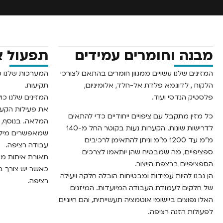
מבנה וחומרים עמידים
תפעול א
המזינים שלנו עשויים ממגוון חומרים בהתאם לצורכי
המערכות שלנו מ
הלקוח , לדוגמא פלדת אל-חלד, אלומיניום,
תקיעות.
פלסטיק הנדסי ועוד.
המזינים שלנו כו
את פעילות הקער
כל מזין מתקבל עם ציפויים ייחודיים כדי להתאים
המלאה. בנוסף, ה
לדרישות שונות. הקערות נעות בקוטר החל מ-140
שמאפשרים מילוי
מ"מ עד 1200 מ"מ וניתן להתאימן לרכיבים
עבודה רציפה.
ספציפיים, מה שמבטיח שהן יותאמו לצרכים
תאורת איתות מש
הספציפיים ברצפת הייצור.
כאשר יש צורך ב
הן נבנו להיות עמידות ומבטיחות הובלה חלקה ויעילה
רציפה.
של חלקים לעמודת העבודה המיועדות. המיזנים
האלו נפוצים ביישומי אוטמציה תעשייתית, והם חיוניים
לפעולות הזנה רציפה.