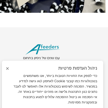
עם שנים של ניסיון בתחום
האוטומציה התעשייתית, Assatec
×
ניהול העדפות פרטיות
Robotics & Afeeders מספקים
הדרכה מקצועית ותמיכה לכל אורך
כדי לספק את החוויות הטובות ביותר, אנו משתמשים
התהליך, מייעוץ ראשוני עד התקנה
בטכנולוגיות כמו קובצי Cookie לאחסון ו/או גישה למידע
במכשיר. הסכמה לשימוש בטכנולוגיות אלו תאפשר לנו לעבד
ומעבר לכך.
נתונים כגון התנהגות גלישה או מזהים ייחודיים באתר זה.
אי-הסכמה או ביטול ההסכמה עלולים לפגוע בתכונות
ובפונקציות מסוימות.