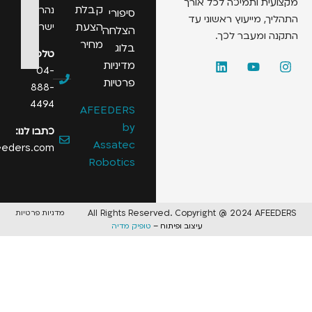
 ותמיכה לכל אורך
קבלת
נהריה,
סיפורי
 מייעוץ ראשוני עד
הצעת
ישראל
הצלחה
ומעבר לכך.
מחיר
בלוג
טלפון:
מדיניות
04-
פרטיות
888-
4494
AFEEDERS
by
כתבו לנו:
Assatec
info@afeeders.com
Robotics
All Rights Reserved. Copyright @ 2024 A
מדניות פרטיות
עיצוב ופיתוח –
טופיק מדיה