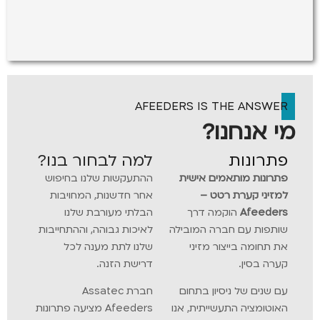
AFEEDERS IS THE ANSW
 אנחנו?
רונות
למה לבחור בנו?
ונות מותאמים אישית
ההתעקשות שלנו בחיפוש
יני קערת רטט –
אחר חדשנות, המחויבות
Afeed
הוקמה דרך
הבלתי מעורבת שלנו
פות עם חברה המובילה
לאיכות גבוהה, וההתחייבות
תחומה בייצור מזיני
שלנו לתת מענה לכל
ה בסין.
דרישת הזנה.
שנים של ניסיון בתחום
חברת Assatec
טומציה התעשייתית, אנו
Afeeders מציעה פתרונות