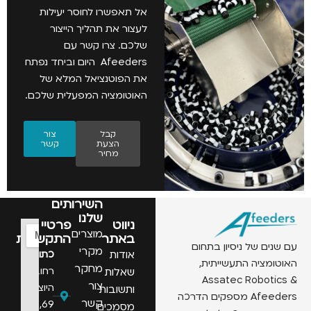
אל תאפשרו לחוסר יעילות
לעצור את תהליך הייצור
שלכם. צרו קשר עם
Afeeders היום וביחד נפתח
את הפוטנציאל המלא של
האוטומציה המפעלית שלכם.
קבל
צור
הצעת
קשר
מחיר
השירותים
שלנו
ניווט
פרטיי
מוצרים
באתר
התקשרות
 של ניסיון בתחום
מקרי
אודות
כתובת:
יה התעשייתית,
מחקר
רחוב
שאלות
Assatec Robo
צור
היוצרים
ותשובות
Afeeders מספקים הדרכה
קשר
69,
מסמכים