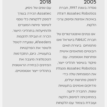
2018
20
נוסדה בשנת 1997, חברת
עם שנים של ניסיון,
Assatec Robotics דוגלת
Assatec הכירה בצורך
כות אמינות וסיפוק צרכי
לספק ללקוחות כלי נוסף
וח.
לשיפור פיתוח המוצרים
ולהתייעלות בתהליכי הייצור.
 נציגים ואינטגרטורים של
הכרה זו הובילה להקמת
חברת FANUC בישראל ואנו
Afeeders, שנועדה לטפל
חים ביצירת תאים
ולשפר את הפרקטיות
וטיים מותאמים אישית
בתעשייה. כיום, התקדמות
רונות אוטומציה. עם
הטכנולוגיה מיצבה את
וד בשיפור תהליכי ייצור,
המזינים כבחירה הראשונית
Assatec Robotics מנצלת
בתהליכי ייצור אוטומטיים.
המומחיות שלה כדי
ק פתרונות יעילים,
יקים ואמינים בתעשיות
ות. החברה ידועה
ויבותה לסיפוק הלקוח
בדת בצמוד עם הלקוחות