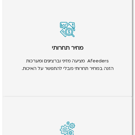
רצון ללקוח.
יזומות, Afeeders מבטיחה עלות נוחה ושביעות
בעלי ערך מוסף כמו תמיכה טכנית ותכניות תחזוקה
מחיר תחרותי
תמחור שקוף, פתרונות מותאמים אישית ושירותים
במחיר תחרותי מבלי להתפשר על האיכות. עם
Afeeders מציעה מזיני וברציונים ומערכות
Afeeders מציעה מזיני וברציונים ומערכות הזנה
הזנה במחיר תחרותי מבלי להתפשר על האיכות.
ההרעדה.